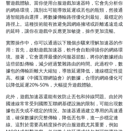
響遊戲體驗。當你使用台服遊戲加速器時，它會先分析你
的網絡環境，識別出可能導致延遲或丟包的瓶頸，然後通
過智能路由選擇，將數據傳輸路徑優化到最短、最穩定的
路徑上。這種技術能有效避免因網絡擁堵或距離遙遠造成
的延時，讓你在遊戲中反應更加敏捷，操作更加流暢。
實際操作中，你可以通過以下幾個步驟來理解加速器的作
用：首先，啟動遊戲加速器，軟件會自動掃描你的網絡環
境。接著，它會選擇最優的伺服器節點，將你的數據經由
這些節點傳輸，減少經過繁雜路由的時間。此過程中，數
據包的傳輸距離大大縮短，導致延遲降低，連線穩定性提
高。根據《中國互聯網協會》的數據，合理的網絡優化可
以降低延遲20%-50%，大幅提升遊戲體驗。
此外，遊戲加速器還能有效防止丟包和掉線問題。由於跨
國連線常常受到國際互聯網基礎設施的限制，可能出現數
據包丟失或不穩定的情況。加速器通過建立專用的高速通
道，確保數據的完整傳輸，降低丟包率，進一步穩定連
線。這對於需要高精度操作的台服遊戲尤其重要，例如