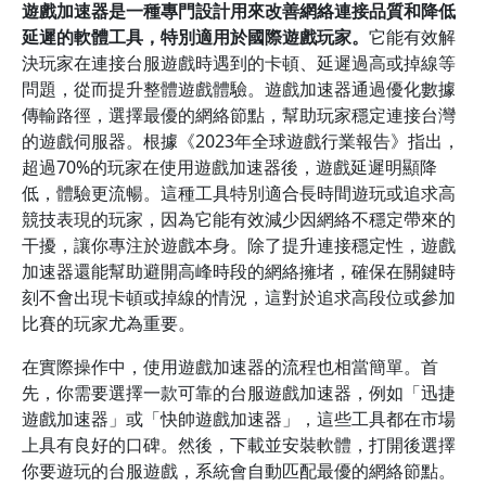
遊戲加速器是一種專門設計用來改善網絡連接品質和降低
延遲的軟體工具，特別適用於國際遊戲玩家。
它能有效解
決玩家在連接台服遊戲時遇到的卡頓、延遲過高或掉線等
問題，從而提升整體遊戲體驗。遊戲加速器通過優化數據
傳輸路徑，選擇最優的網絡節點，幫助玩家穩定連接台灣
的遊戲伺服器。根據《2023年全球遊戲行業報告》指出，
超過70%的玩家在使用遊戲加速器後，遊戲延遲明顯降
低，體驗更流暢。這種工具特別適合長時間遊玩或追求高
競技表現的玩家，因為它能有效減少因網絡不穩定帶來的
干擾，讓你專注於遊戲本身。除了提升連接穩定性，遊戲
加速器還能幫助避開高峰時段的網絡擁堵，確保在關鍵時
刻不會出現卡頓或掉線的情況，這對於追求高段位或參加
比賽的玩家尤為重要。
在實際操作中，使用遊戲加速器的流程也相當簡單。首
先，你需要選擇一款可靠的台服遊戲加速器，例如「迅捷
遊戲加速器」或「快帥遊戲加速器」，這些工具都在市場
上具有良好的口碑。然後，下載並安裝軟體，打開後選擇
你要遊玩的台服遊戲，系統會自動匹配最優的網絡節點。