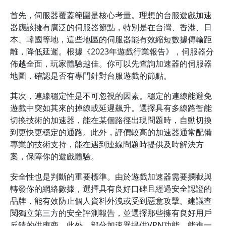
首先，伺服器覆蓋範圍是核心考量。理想的台服遊戲加速
器應該擁有廣泛的伺服器節點，特別是在台灣、香港、日
本、韓國等地，這些地區的伺服器能有效縮短數據傳輸距
離，降低延遲。根據《2023年遊戲行業報告》，伺服器分
佈越全面，玩家體驗越佳。你可以先查詢加速器的伺服器
地圖，確認是否有專門針對台服遊戲的節點。
其次，連線穩定性是不可忽視的因素。穩定的連線能避免
遊戲中突如其來的掉線或延遲飆升。選擇具有多線路智能
切換技術的加速器，能在某個路徑出現問題時，自動切換
到更快更穩定的通路。此外，評價較高的加速器通常配備
專業的技術支持，能在遇到連線問題時提供及時解決方
案，保障你的遊戲體驗。
安全性也是判斷的重要標準。由於遊戲加速器需要攔截與
轉發你的網絡數據，選擇具有良好口碑且經過安全認證的
品牌，能有效防止個人資料外洩或受到惡意攻擊。建議查
閱獨立第三方的安全評測報告，並選擇那些擁有良好用戶
反饋的供應商。此外，部分加速器提供VPN功能，能進一